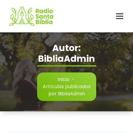
Saltar
al
contenido
Autor:
BibliaAdmin
Inicio
-
Artículos publicados
por BibliaAdmin